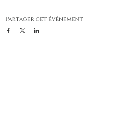
Partager cet événement
Newsletter
Inscrivez-vous et soyez informé de 
nos futurs concerts !
(maximum 1 à 2 messages/an)
Votre e-mail
*